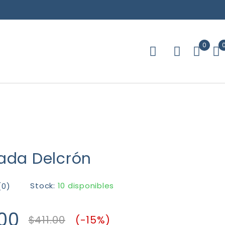
0
ada Delcrón
Stock:
10 disponibles
(0)
00
$
411.00
(-
15
%)