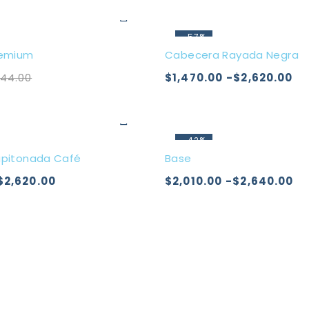
-57%
remium
Cabecera Rayada Negra
44.00
$
1,470.00
-
$
2,620.00
-42%
pitonada Café
Base
$
2,620.00
$
2,010.00
-
$
2,640.00
Inicio
33 2017 0559