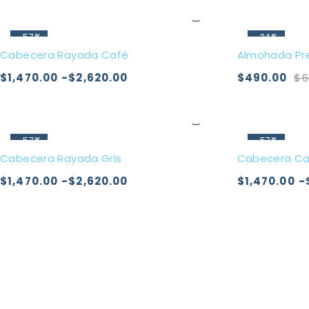
-57%
-24%
Cabecera Rayada Café
Almohada P
$
1,470.00
-
$
2,620.00
$
490.00
$
6
-57%
-57%
Cabecera Rayada Gris
Cabecera Ca
$
1,470.00
-
$
2,620.00
$
1,470.00
-
Empresa mexicana especializada en la