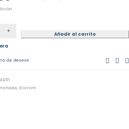
lcrón
Añadir al carrito
ora
A001
lmohada
,
Ericrom