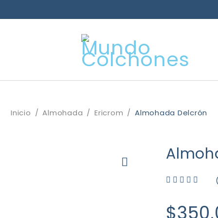
Inicio
/
Almohada
/
Ericrom
/
Almohada Delcrón
Almoh
Valorado con
de 5
$
350.