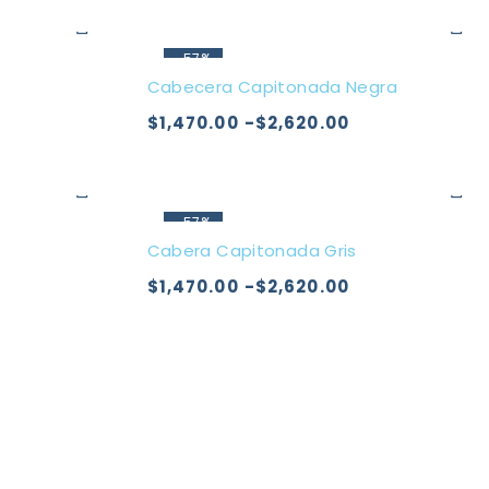
-57%
Cabecera Capitonada Negra
$
1,470.00
-
$
2,620.00
-57%
Cabera Capitonada Gris
$
1,470.00
-
$
2,620.00
Aviso de privacidad