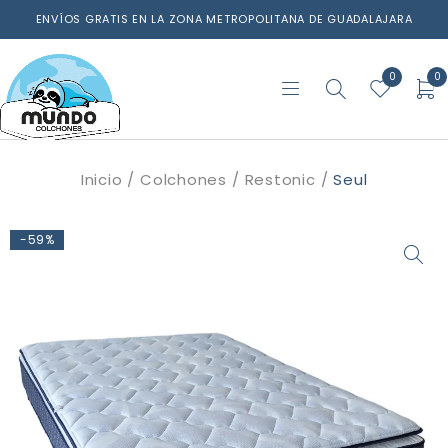
ENVÍOS GRATIS EN LA ZONA METROPOLITANA DE GUADALAJARA
0
0
Inicio
/
Colchones
/
Restonic
/
Seul
-59%