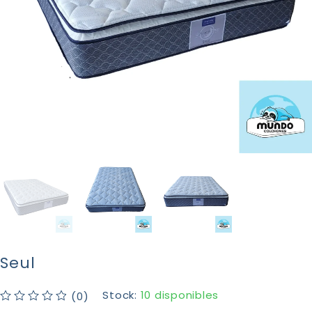
Seul
Stock:
10 disponibles
(0)
Valorado con
de 5