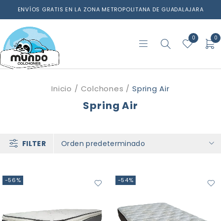
ENVÍOS GRATIS EN LA ZONA METROPOLITANA DE GUADALAJARA
0
0
Inicio
/
Colchones
/
Spring Air
Spring Air
FILTER
Orden predeterminado
-56%
-54%