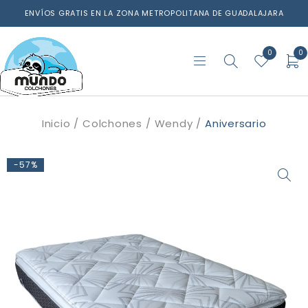
ENVÍOS GRATIS EN LA ZONA METROPOLITANA DE GUADALAJARA
0
0
Inicio
/
Colchones
/
Wendy
/
Aniversario
-57%