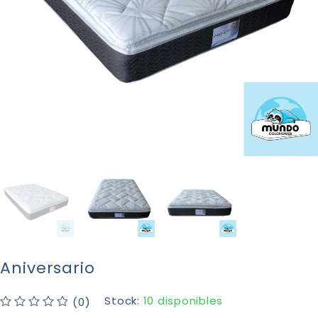
Aniversario
Stock:
10 disponibles
(0)
Valorado con
de 5