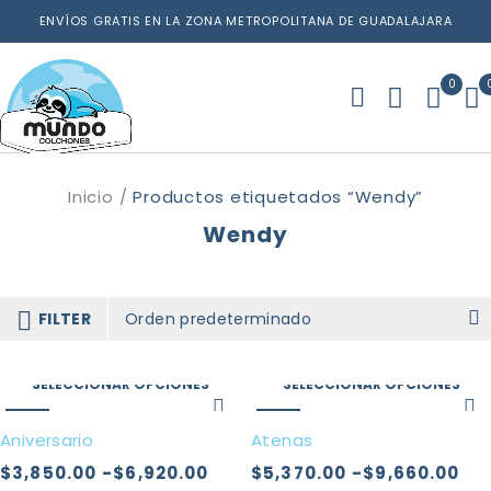
ENVÍOS GRATIS EN LA ZONA METROPOLITANA DE GUADALAJARA
0
Inicio
/
Productos etiquetados “Wendy”
Wendy
FILTER
Orden predeterminado
SELECCIONAR OPCIONES
SELECCIONAR OPCIONES
-57%
-57%
Aniversario
Atenas
$
3,850.00
-
$
6,920.00
$
5,370.00
-
$
9,660.00